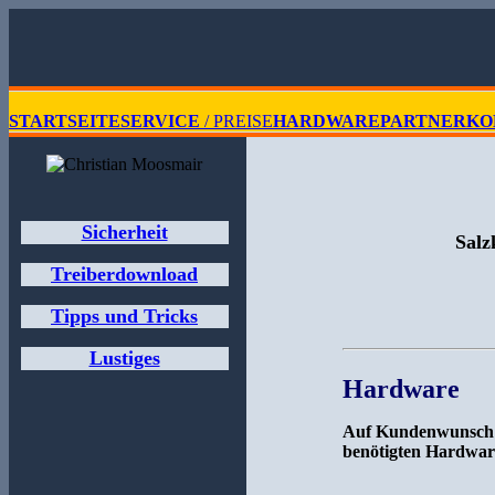
STARTSEITE
SERVICE
/ PREISE
HARDWARE
PARTNER
KO
Sicherheit
Salz
Treiberdownload
Tipps und Tricks
Lustiges
Hardware
Auf Kundenwunsch er
benötigten Hardwar